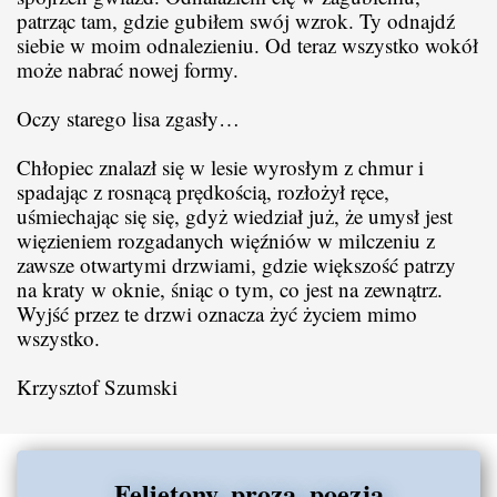
patrząc tam, gdzie gubiłem swój wzrok. Ty odnajdź
siebie w moim odnalezieniu. Od teraz wszystko wokół
może nabrać nowej formy.
Oczy starego lisa zgasły…
Chłopiec znalazł się w lesie wyrosłym z chmur i
spadając z rosnącą prędkością, rozłożył ręce,
uśmiechając się się, gdyż wiedział już, że umysł jest
więzieniem rozgadanych więźniów w milczeniu z
zawsze otwartymi drzwiami, gdzie większość patrzy
na kraty w oknie, śniąc o tym, co jest na zewnątrz.
Wyjść przez te drzwi oznacza żyć życiem mimo
wszystko.
Krzysztof Szumski
Felietony, proza, poezja