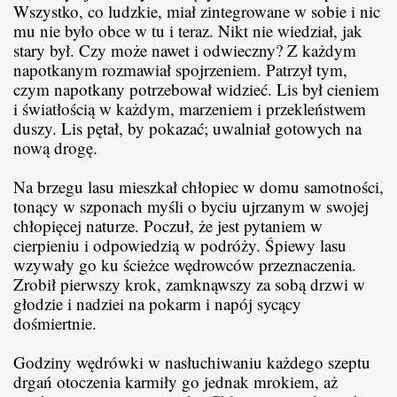
Wszystko, co ludzkie, miał zintegrowane w sobie i nic
mu nie było obce w tu i teraz. Nikt nie wiedział, jak
stary był. Czy może nawet i odwieczny? Z każdym
napotkanym rozmawiał spojrzeniem. Patrzył tym,
czym napotkany potrzebował widzieć. Lis był cieniem
i światłością w każdym, marzeniem i przekleństwem
duszy. Lis pętał, by pokazać; uwalniał gotowych na
nową drogę.
Na brzegu lasu mieszkał chłopiec w domu samotności,
tonący w szponach myśli o byciu ujrzanym w swojej
chłopięcej naturze. Poczuł, że jest pytaniem w
cierpieniu i odpowiedzią w podróży. Śpiewy lasu
wzywały go ku ścieżce wędrowców przeznaczenia.
Zrobił pierwszy krok, zamknąwszy za sobą drzwi w
głodzie i nadziei na pokarm i napój sycący
dośmiertnie.
Godziny wędrówki w nasłuchiwaniu każdego szeptu
drgań otoczenia karmiły go jednak mrokiem, aż