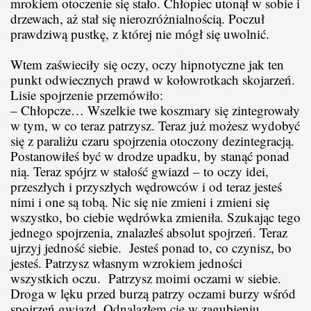
mrokiem otoczenie się stało. Chłopiec utonął w sobie i
drzewach, aż stał się nierozróżnialnością. Poczuł
prawdziwą pustkę, z której nie mógł się uwolnić.
Wtem zaświeciły się oczy, oczy hipnotyczne jak ten
punkt odwiecznych prawd w kołowrotkach skojarzeń.
Lisie spojrzenie przemówiło:
– Chłopcze… Wszelkie twe koszmary się zintegrowały
w tym, w co teraz patrzysz. Teraz już możesz wydobyć
się z paraliżu czaru spojrzenia otoczony dezintegracją.
Postanowiłeś być w drodze upadku, by stanąć ponad
nią. Teraz spójrz w stałość gwiazd – to oczy idei,
przeszłych i przyszłych wędrowców i od teraz jesteś
nimi i one są tobą. Nic się nie zmieni i zmieni się
wszystko, bo ciebie wędrówka zmieniła. Szukając tego
jednego spojrzenia, znalazłeś absolut spojrzeń. Teraz
ujrzyj jedność siebie. Jesteś ponad to, co czynisz, bo
jesteś. Patrzysz własnym wzrokiem jedności
wszystkich oczu. Patrzysz moimi oczami w siebie.
Droga w lęku przed burzą patrzy oczami burzy wśród
spojrzeń gwiazd. Odnalazłem cię w zagubieniu,